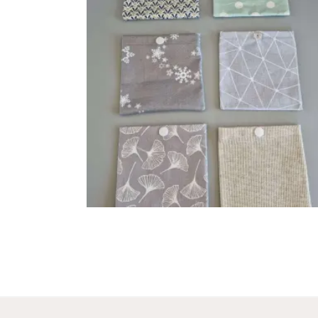
POCHETTE DE TRANSPORT
Accessoire
4
,
00
€
AJOUTER AU PANIER