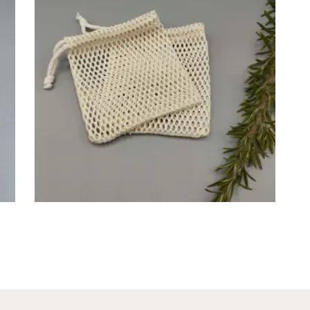
FILET À SAVON
Accessoire
5
,
00
€
AJOUTER AU PANIER