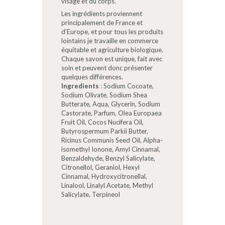
visage et du corps.
Les ingrédients proviennent
principalement de France et
d’Europe, et pour tous les produits
lointains je travaille en commerce
équitable et agriculture biologique.
Chaque savon est unique, fait avec
soin et peuvent donc présenter
quelques différences.
Ingredients
: Sodium Cocoate,
Sodium Olivate, Sodium Shea
Butterate, Aqua, Glycerin, Sodium
Castorate, Parfum, Olea Europaea
Fruit Oil, Cocos Nucifera Oil,
Butyrospermum Parkii Butter,
Ricinus Communis Seed Oil, Alpha-
isomethyl Ionone, Amyl Cinnamal,
Benzaldehyde, Benzyl Salicylate,
Citronellol, Geraniol, Hexyl
Cinnamal, Hydroxycitronellal,
Linalool, Linalyl Acetate, Methyl
Salicylate, Terpineol