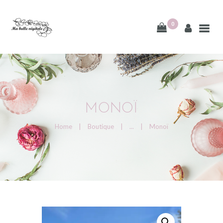
0
ACCUEIL
À PROPOS
MONOÏ
BOUTIQUE
Home
Boutique
...
Monoï
CONTACT