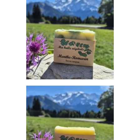
MENTHE-ROMARIN
Savon
7
,
00
€
AJOUTER AU PANIER
BERGAMOTE
Savon
7
,
00
€