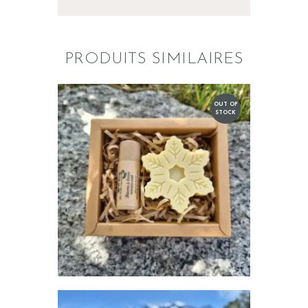
PRODUITS SIMILAIRES
OUT OF
STOCK
COFFRET COCOONING
coffret
15
,
00
€
LIRE LA SUITE