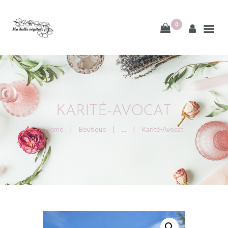
0
ACCUEIL
À PROPOS
KARITÉ-AVOCAT
BOUTIQUE
Home
Boutique
...
Karité-Avocat
CONTACT