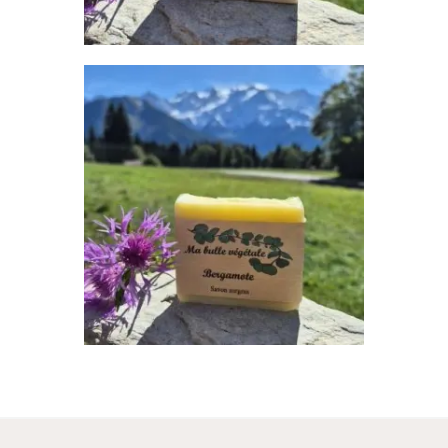
BERGAMOTE
Savon
7
,
00
€
AJOUTER AU PANIER