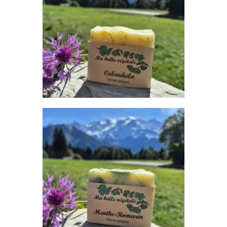
Savon
7
,
00
€
AJOUTER AU PANIER
MENTHE-ROMARIN
Savon
7
,
00
€
AJOUTER AU PANIER