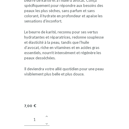
beurre de karité et à l’huile d’avocat. Conçu
spécifiquement pour répondre aux besoins des
peaux les plus sèches, sans parfum et sans
colorant, il hydrate en profondeur et apaise les
sensations d’inconfort.
Le beurre de karité, reconnu pour ses vertus
hydratantes et réparatrices, redonne souplesse
et élasticité à la peau, tandis que l’huile
d’avocat, riche en vitamines et en acides gras
essentiels, nourrit intensément et régénère les
peaux desséchées.
Il deviendra votre allié quotidien pour une peau
visiblement plus belle et plus douce.
7
,
00
€