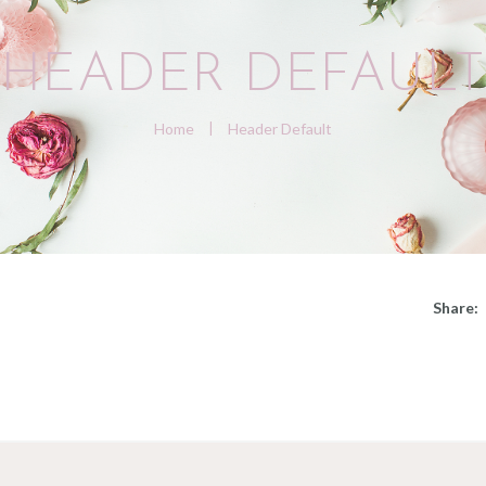
HEADER DEFAULT
Home
Header Default
Share: